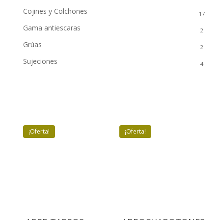
Cojines y Colchones
17
Gama antiescaras
2
Grúas
2
Sujeciones
4
¡Oferta!
¡Oferta!