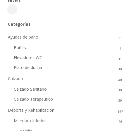
Filters
Close
Filters
Categorías
Ayudas de baño
21
Bañera
1
Elevadores WC
11
Plato de ducha
10
Calzado
48
Calzado Sanitario
10
Calzado Terapeútico
39
Deporte y Rehabilitación
157
Miembro Inferior
76