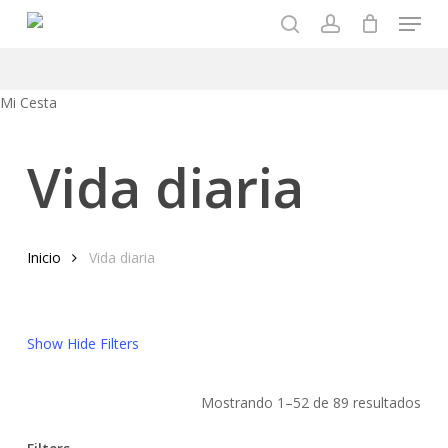
Menu
Skip
to
search
account
main
content
Close
Mi Cesta
Cart
Vida diaria
Inicio
Vida diaria
Show
Hide
Filters
Mostrando 1–52 de 89 resultados