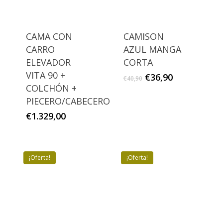
CAMA CON
CAMISON
CARRO
AZUL MANGA
ELEVADOR
CORTA
VITA 90 +
El
El
€
36,90
€
40,90
precio
precio
COLCHÓN +
original
actual
PIECERO/CABECERO
era:
es:
€
1.329,00
€40,90.
€36,90.
¡Oferta!
¡Oferta!