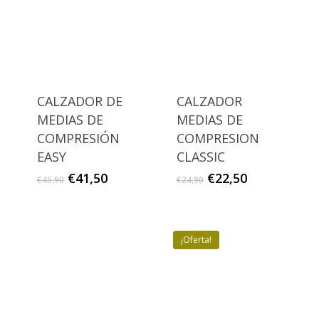
CALZADOR DE
CALZADOR
MEDIAS DE
MEDIAS DE
COMPRESIÓN
COMPRESION
EASY
CLASSIC
El
El
El
El
€
41,50
€
22,50
€
45,90
€
24,90
precio
precio
precio
precio
original
actual
original
actual
era:
es:
era:
es:
€45,90.
€41,50.
€24,90.
€22,50.
¡Oferta!