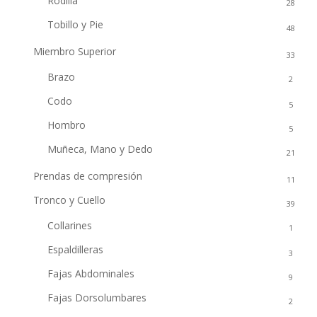
Rodilla
28
Tobillo y Pie
48
Miembro Superior
33
Brazo
2
Codo
5
Hombro
5
Muñeca, Mano y Dedo
21
Prendas de compresión
11
Tronco y Cuello
39
Collarines
1
Espaldilleras
3
Fajas Abdominales
9
Fajas Dorsolumbares
2