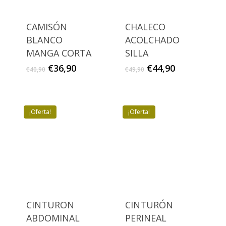
CAMISÓN
CHALECO
BLANCO
ACOLCHADO
MANGA CORTA
SILLA
El
El
El
El
€
36,90
€
44,90
€
40,90
€
49,90
precio
precio
precio
precio
original
actual
original
actual
era:
es:
era:
es:
€40,90.
€36,90.
€49,90.
€44,90.
¡Oferta!
¡Oferta!
CINTURON
CINTURÓN
ABDOMINAL
PERINEAL