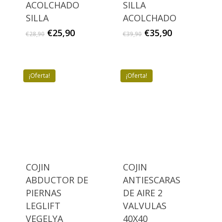
ACOLCHADO
SILLA
SILLA
ACOLCHADO
El
El
El
El
€
25,90
€
35,90
€
28,90
€
39,90
precio
precio
precio
precio
original
actual
original
actual
era:
es:
era:
es:
€28,90.
€25,90.
€39,90.
€35,90.
¡Oferta!
¡Oferta!
COJIN
COJIN
ABDUCTOR DE
ANTIESCARAS
PIERNAS
DE AIRE 2
LEGLIFT
VALVULAS
VEGELYA
40X40