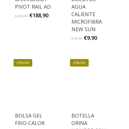
PIVOT RAIL AD
AGUA
CALIENTE
El
El
€
188,90
€
209,90
precio
precio
MICROFIBRA
original
actual
NEW SUN
era:
es:
El
El
€
9,90
€
10,90
€209,90.
€188,90.
precio
precio
original
actual
era:
es:
€10,90.
€9,90.
¡Oferta!
¡Oferta!
BOLSA GEL
BOTELLA
FRIO-CALOR
ORINA