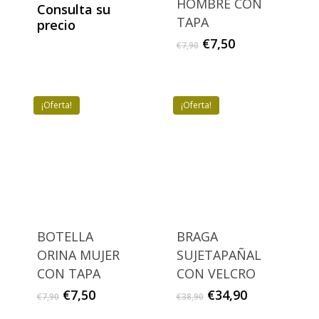
HOMBRE CON
Consulta su
TAPA
precio
El
El
€
7,50
€
7,90
precio
precio
original
actual
era:
es:
€7,90.
€7,50.
¡Oferta!
¡Oferta!
BOTELLA
BRAGA
ORINA MUJER
SUJETAPAÑAL
CON TAPA
CON VELCRO
El
El
El
El
€
7,50
€
34,90
€
7,90
€
38,90
precio
precio
precio
precio