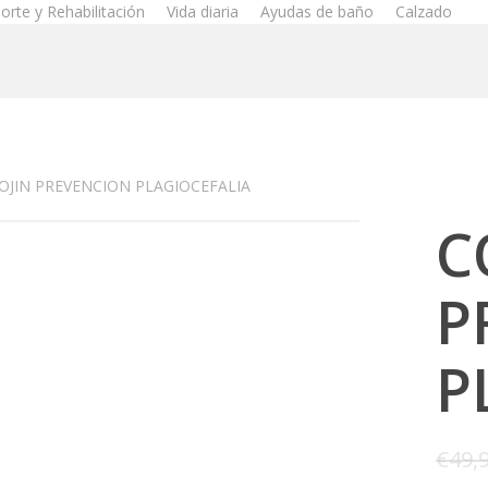
orte y Rehabilitación
Vida diaria
Ayudas de baño
Calzado
OJIN PREVENCION PLAGIOCEFALIA
C
P
P
€
49,