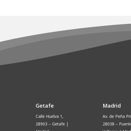
€14,90.
€13,50.
elegir
en
la
página
de
producto
Getafe
Madrid
Calle Huelva 1,
Av. de Peña Pri
28903 – Getafe |
28038 – Puent