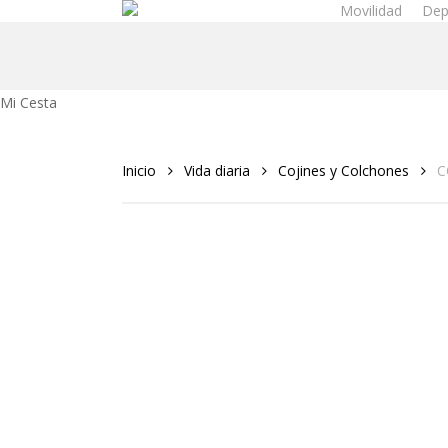
Movilidad
Dep
Skip
to
main
content
Close
Mi Cesta
Cart
Inicio
Vida diaria
Cojines y Colchones
C