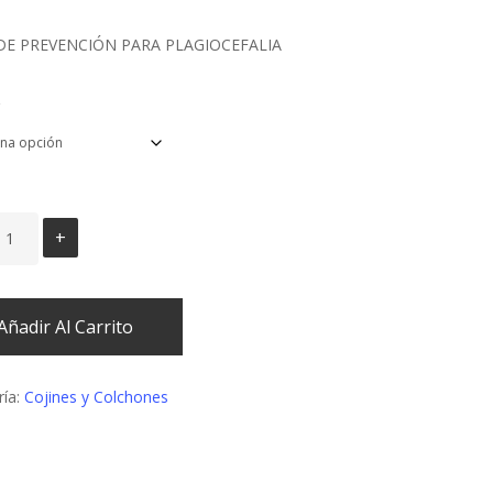
original
actual
DE PREVENCIÓN PARA PLAGIOCEFALIA
era:
es:
€49,90.
€44,90.
Añadir Al Carrito
ría:
Cojines y Colchones