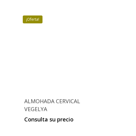
€74,90.
€69,90.
elegir
en
la
¡Oferta!
página
de
producto
ALMOHADA CERVICAL
VEGELYA
Consulta su precio