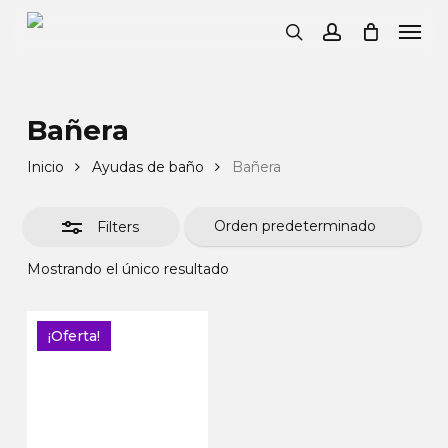
Mi Cesta
Close
Skip
Men
Cart
to
Clos
search
account
main
Filte
content
Bañera
Inicio
Ayudas de baño
Bañera
Filters
Mostrando el único resultado
¡Oferta!