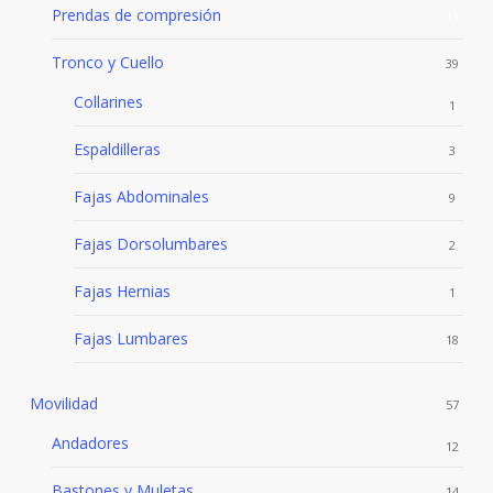
Prendas de compresión
11
Tronco y Cuello
39
Collarines
1
Espaldilleras
3
Fajas Abdominales
9
Fajas Dorsolumbares
2
Fajas Hernias
1
Fajas Lumbares
18
Movilidad
57
Andadores
12
Bastones y Muletas
14