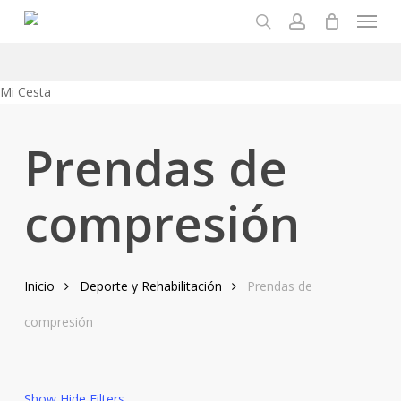
Menu
Skip
to
search
account
main
content
Close
Mi Cesta
Cart
Prendas de
compresión
Inicio
Deporte y Rehabilitación
Prendas de
compresión
Show
Hide
Filters