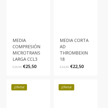
MEDIA
MEDIA CORTA
COMPRESIÓN
AD
MICROTRANS
THROMBEXIN
LARGA CCL3
18
El
El
El
El
€
25,50
€
22,50
€
29,90
€
24,90
precio
precio
precio
precio
original
actual
original
actual
era:
es:
era:
es:
€29,90.
€25,50.
€24,90.
€22,50.
¡Oferta!
¡Oferta!