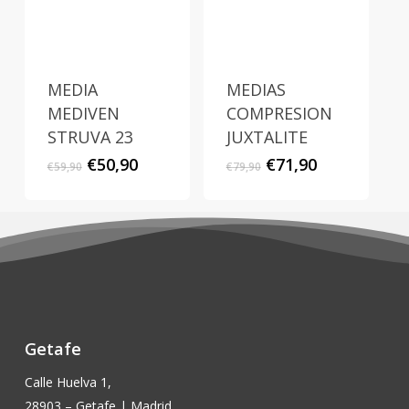
MEDIA
MEDIAS
MEDIVEN
COMPRESION
STRUVA 23
JUXTALITE
El
El
El
El
€
50,90
€
71,90
€
59,90
€
79,90
precio
precio
precio
precio
original
actual
original
actual
era:
es:
era:
es:
€59,90.
€50,90.
€79,90.
€71,90.
Getafe
Calle Huelva 1,
28903 – Getafe | Madrid