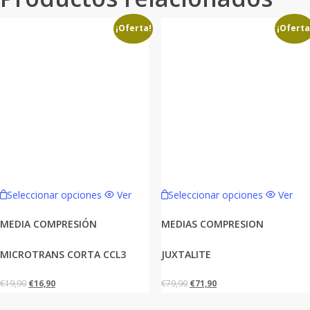
¡Oferta!
¡Oferta
Este
Este
Seleccionar opciones
Ver
Seleccionar opciones
Ver
producto
producto
tiene
tiene
MEDIA COMPRESIÓN
MEDIAS COMPRESION
múltiples
múltiples
MICROTRANS CORTA CCL3
JUXTALITE
variantes.
variantes.
Las
Las
El
El
El
El
€
19,90
€
16,90
€
79,90
€
71,90
opciones
opciones
precio
precio
precio
precio