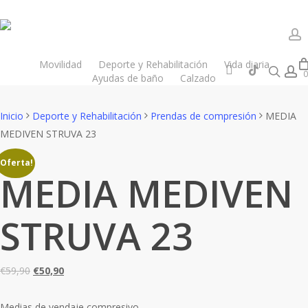
Skip
to
main
a
content
Movilidad
Deporte y Rehabilitación
Vida diaria
instagram
tiktok
sear
a
Close
Mi Cesta
0
Ayudas de baño
Calzado
Cart
Inicio
Deporte y Rehabilitación
Prendas de compresión
MEDIA
MEDIVEN STRUVA 23
¡Oferta!
MEDIA MEDIVEN
STRUVA 23
El
El
€
59,90
€
50,90
precio
precio
original
actual
Medias de vendaje compresivo.