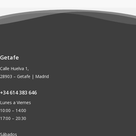
original
actual
€34,90.
€31,50.
pueden
pueden
era:
es:
elegir
elegir
€24,90.
€22,50.
en
en
la
la
página
página
de
de
producto
producto
Getafe
Calle Huelva 1,
28903 – Getafe | Madrid
+34 614 383 646
Lunes a Viernes
10:00 – 14:00
17:00 – 20:30
Sábados