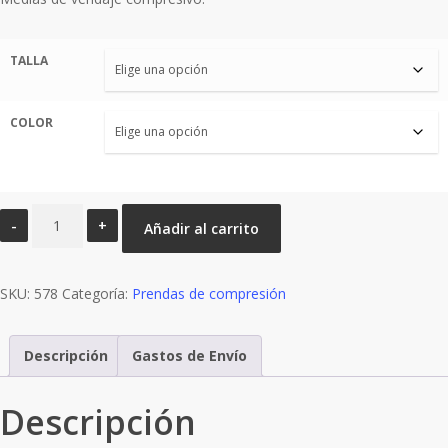
era:
es:
€59,90.
€50,90.
TALLA
COLOR
MEDIA
Añadir al carrito
MEDIVEN
STRUVA
SKU:
23
578
Categoría:
Prendas de compresión
cantidad
Descripción
Gastos de Envío
Descripción