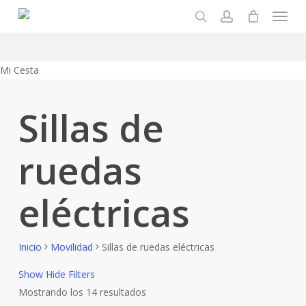
Menu
Skip
to
search
account
main
content
Close
Mi Cesta
Cart
Sillas de
ruedas
eléctricas
Inicio
Movilidad
Sillas de ruedas eléctricas
Show
Hide
Filters
Mostrando los 14 resultados