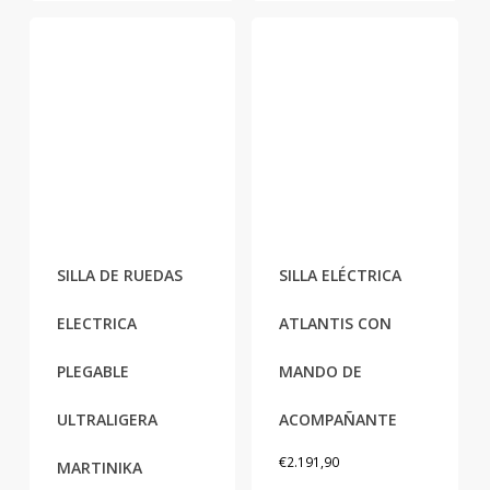
SILLA DE RUEDAS
SILLA ELÉCTRICA
Este
ELECTRICA
ATLANTIS CON
producto
tiene
PLEGABLE
MANDO DE
múltiples
variantes.
ULTRALIGERA
ACOMPAÑANTE
Las
€
2.191,90
opciones
MARTINIKA