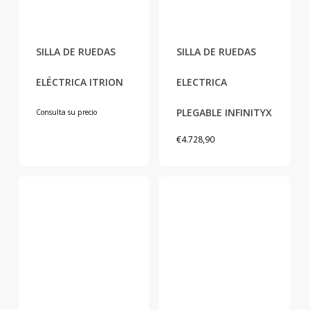
Este
producto
SILLA DE RUEDAS
SILLA DE RUEDAS
tiene
múltiples
ELÉCTRICA ITRION
ELECTRICA
variantes.
Las
PLEGABLE INFINITYX
Consulta su precio
opciones
€
4.728,90
se
pueden
elegir
en
la
página
de
producto