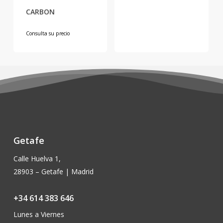
se
CARBON
pueden
elegir
Consulta su precio
en
la
página
de
producto
Getafe
Calle Huelva 1,
28903 – Getafe | Madrid
+34 614 383 646
Lunes a Viernes