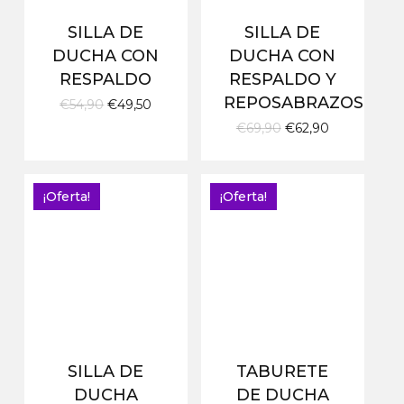
SILLA DE
SILLA DE
DUCHA CON
DUCHA CON
RESPALDO
RESPALDO Y
REPOSABRAZOS
El
El
€
54,90
€
49,50
precio
precio
El
El
€
69,90
€
62,90
original
actual
precio
precio
era:
es:
original
actual
€54,90.
€49,50.
era:
es:
€69,90.
€62,90.
¡Oferta!
¡Oferta!
SILLA DE
TABURETE
DUCHA
DE DUCHA