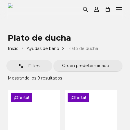
Mi Cesta
Close
Skip
Men
Cart
to
Clos
search
account
main
Filte
content
Plato de ducha
Inicio
Ayudas de baño
Plato de ducha
Filters
Mostrando los 9 resultados
¡Oferta!
¡Oferta!