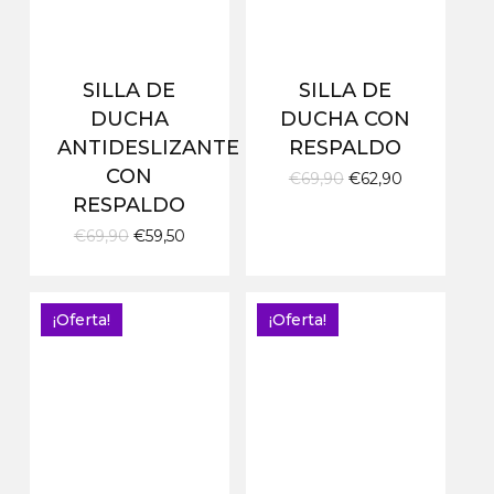
SILLA DE
SILLA DE
DUCHA
DUCHA CON
ANTIDESLIZANTE
RESPALDO
CON
El
El
€
69,90
€
62,90
precio
precio
RESPALDO
original
actual
El
El
€
69,90
€
59,50
era:
es:
precio
precio
€69,90.
€62,90.
original
actual
era:
es:
€69,90.
€59,50.
¡Oferta!
¡Oferta!