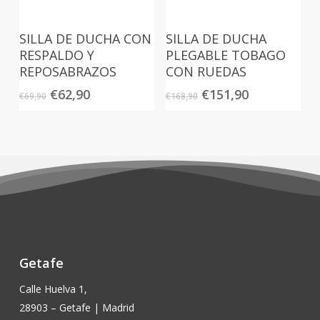
SILLA DE DUCHA CON
SILLA DE DUCHA
RESPALDO Y
PLEGABLE TOBAGO
REPOSABRAZOS
CON RUEDAS
El
El
El
El
€
62,90
€
151,90
€
69,90
€
168,90
precio
precio
precio
precio
original
actual
original
actual
era:
es:
era:
es:
€69,90.
€62,90.
€168,90.
€151,90.
Getafe
Calle Huelva 1,
28903 – Getafe | Madrid