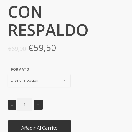
CON
RESPALDO
El
El
€
59,50
€
69,90
precio
precio
original
actual
FORMATO
era:
es:
€69,90.
€59,50.
Añadir Al Carrito