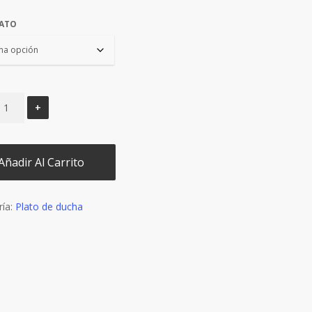
€49,90.
€44,90.
ATO
Añadir Al Carrito
ría:
Plato de ducha