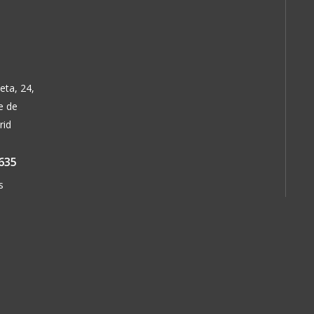
eta, 24,
e de
rid
635
s