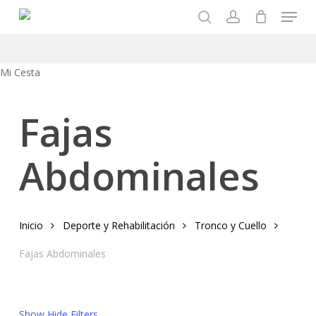
Menu
Skip
to
search
account
main
content
Close
Mi Cesta
Cart
Fajas
Abdominales
Inicio
Deporte y Rehabilitación
Tronco y Cuello
Fajas Abdominales
Show
Hide
Filters