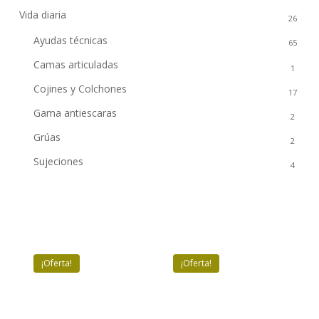
Vida diaria
26
Ayudas técnicas
65
Camas articuladas
1
Cojines y Colchones
17
Gama antiescaras
2
Grúas
2
Sujeciones
4
¡Oferta!
¡Oferta!