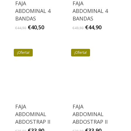
FAJA
FAJA
ABDOMINAL 4
ABDOMINAL 4
BANDAS
BANDAS
El
El
El
El
€
40,50
€
44,90
€
44,90
€
49,90
precio
precio
precio
precio
original
actual
original
actual
era:
es:
era:
es:
€44,90.
€40,50.
€49,90.
€44,90.
¡Oferta!
¡Oferta!
FAJA
FAJA
ABDOMINAL
ABDOMINAL
ABDOSTRAP II
ABDOSTRAP II
El
El
El
El
€
33,90
€
33,90