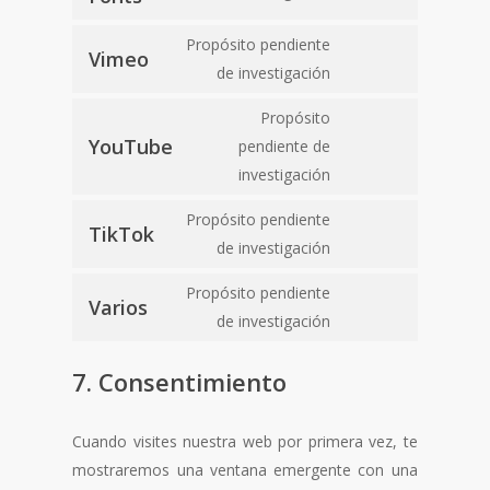
consent
service
Consent
Propósito pendiente
google-
Vimeo
to
de investigación
fonts
service
Propósito
vimeo
Consent
YouTube
pendiente de
to
investigación
service
youtube
Consent
Propósito pendiente
TikTok
to
de investigación
service
Propósito pendiente
tiktok
Varios
Consent
de investigación
to
service
7. Consentimiento
varios
Cuando visites nuestra web por primera vez, te
mostraremos una ventana emergente con una