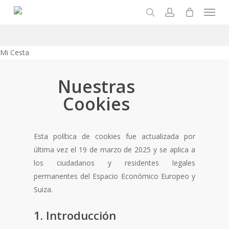
Menu
Skip
to
search
account
main
content
Close
Mi Cesta
Cart
Nuestras
Cookies
Esta política de cookies fue actualizada por
última vez el 19 de marzo de 2025 y se aplica a
los ciudadanos y residentes legales
permanentes del Espacio Económico Europeo y
Suiza.
1. Introducción