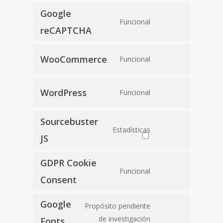
Google
Consent
Funcional
to
reCAPTCHA
service
Consent
google-
WooCommerce
Funcional
to
recaptcha
service
Consent
woocommerce
WordPress
Funcional
to
service
Sourcebuster
Consent
wordpress
Estadísticas
to
JS
service
GDPR Cookie
sourcebuster-
Consent
Funcional
js
to
Consent
service
Google
gdpr-
Consent
Propósito pendiente
cookie-
to
de investigación
Fonts