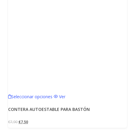
Este
Seleccionar opciones
Ver
producto
tiene
CONTERA AUTOESTABLE PARA BASTÓN
múltiples
El
El
€
7,90
€
7,50
variantes.
precio
precio
Las