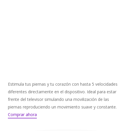
original
actual
opciones
era:
es:
se
€7,90.
€7,50.
pueden
elegir
en
la
página
de
producto
Estimula tus piernas y tu corazón con hasta 5 velocidades
diferentes directamente en el dispositivo. Ideal para estar
frente del televisor simulando una movilización de las
piernas reproduciendo un movimiento suave y constante.
Comprar ahora