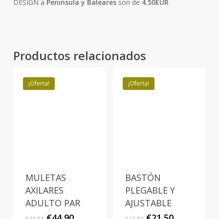
DESIGN a
Peninsula y Baleares
son de
4.50EUR
Productos relacionados
¡Oferta!
¡Oferta!
MULETAS
BASTÓN
AXILARES
PLEGABLE Y
ADULTO PAR
AJUSTABLE
El
El
El
El
€
44,90
€
21,50
€
49,90
€
23,90