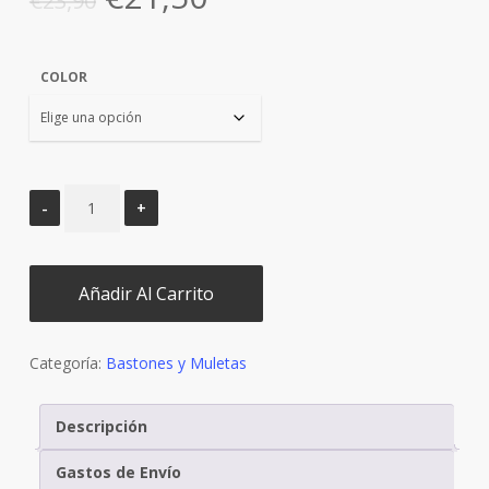
€
23,90
precio
precio
original
actual
COLOR
era:
es:
€23,90.
€21,50.
Añadir Al Carrito
Categoría:
Bastones y Muletas
Descripción
Gastos de Envío