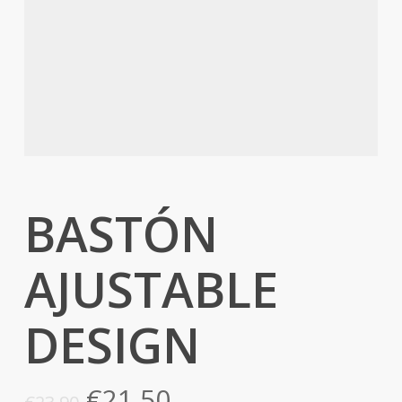
BASTÓN
AJUSTABLE
DESIGN
El
El
€
21,50