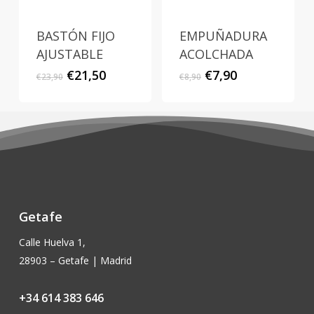
BASTÓN FIJO
EMPUÑADURA
AJUSTABLE
ACOLCHADA
El
El
El
El
€
21,50
€
7,90
€
23,90
€
8,90
precio
precio
precio
precio
original
actual
original
actual
era:
es:
era:
es:
€23,90.
€21,50.
€8,90.
€7,90.
Getafe
Calle Huelva 1,
28903 – Getafe | Madrid
+34 614 383 646