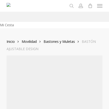
Menu
Skip
to
search
account
main
content
Close
Mi Cesta
Cart
Inicio
Movilidad
Bastones y Muletas
BASTÓN
AJUSTABLE DESIGN