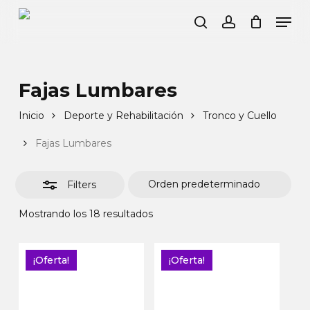
Mi Cesta
Close
Skip
Men
Cart
to
Close
search
account
main
Filters
content
Fajas Lumbares
Inicio
Deporte y Rehabilitación
Tronco y Cuello
Fajas Lumbares
Filters
Mostrando los 18 resultados
¡Oferta!
¡Oferta!