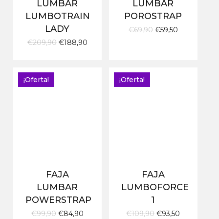
LUMBAR
LUMBAR
LUMBOTRAIN
POROSTRAP
LADY
El
El
€
69,90
€
59,50
precio
precio
El
El
€
209,90
€
188,90
original
actual
precio
precio
era:
es:
original
actual
€69,90.
€59,50.
era:
es:
€209,90.
€188,90.
¡Oferta!
¡Oferta!
FAJA
FAJA
LUMBAR
LUMBOFORCE
POWERSTRAP
1
El
El
El
El
€
99,90
€
84,90
€
109,90
€
93,50