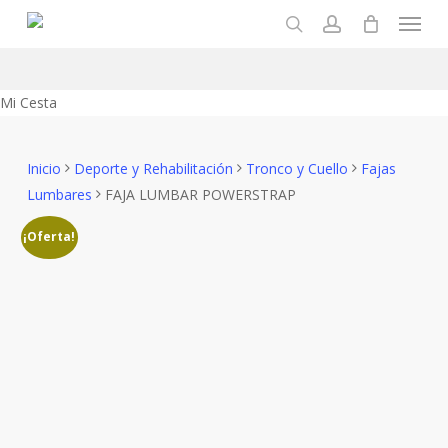
Menu
Skip
to
search
account
main
content
Close
Mi Cesta
Cart
Inicio
Deporte y Rehabilitación
Tronco y Cuello
Fajas
Lumbares
FAJA LUMBAR POWERSTRAP
¡Oferta!