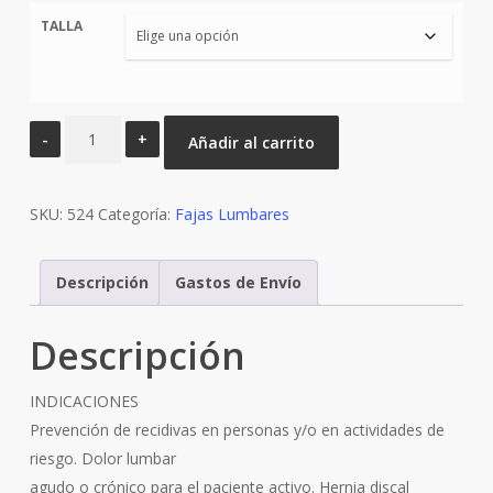
original
actual
TALLA
era:
es:
€99,90.
€84,90.
FAJA
Añadir al carrito
LUMBAR
POWERSTRAP
SKU:
cantidad
524
Categoría:
Fajas Lumbares
Descripción
Gastos de Envío
Descripción
INDICACIONES
Prevención de recidivas en personas y/o en actividades de
riesgo. Dolor lumbar
agudo o crónico para el paciente activo. Hernia discal