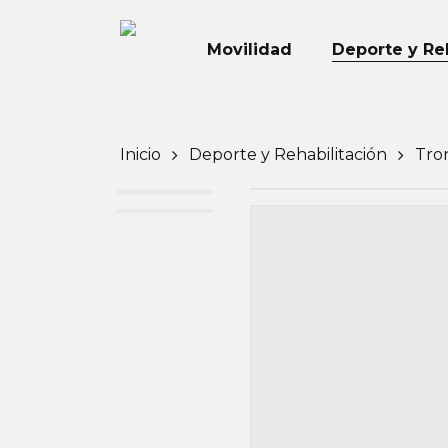
Skip
to
Movilidad
Deporte y Reh
main
content
Inicio
Deporte y Rehabilitación
Tro