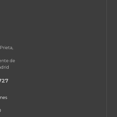
Prieta,
ente de
adrid
727
rnes
0
0