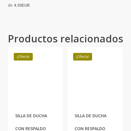
de
4.50EUR
Productos relacionados
¡Oferta!
¡Oferta!
Este
Este
producto
producto
tiene
tiene
SILLA DE DUCHA
SILLA DE DUCHA
múltiples
múltiples
variantes.
variantes.
CON RESPALDO
CON RESPALDO