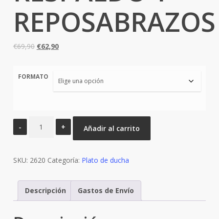
REPOSABRAZOS
El
El
€
69,90
€
62,90
precio
precio
original
actual
FORMATO
era:
es:
€69,90.
€62,90.
SILLA
Añadir al carrito
DE
DUCHA
SKU:
CON
2620
Categoría:
Plato de ducha
RESPALDO
Y
Descripción
Gastos de Envío
REPOSABRAZOS
cantidad