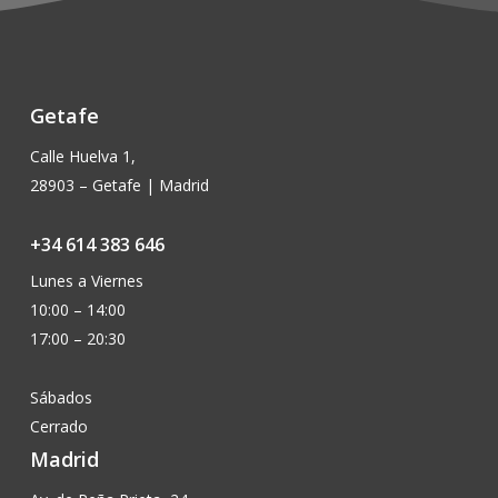
la
la
página
página
de
de
producto
producto
Getafe
Calle Huelva 1,
28903 – Getafe | Madrid
+34 614 383 646
Lunes a Viernes
10:00 – 14:00
17:00 – 20:30
Sábados
Cerrado
Madrid