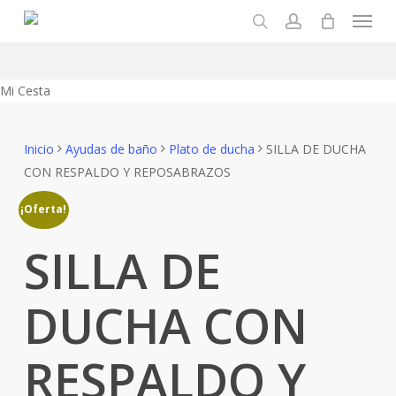
Menu
Skip
to
search
account
main
content
Close
Mi Cesta
Cart
Inicio
Ayudas de baño
Plato de ducha
SILLA DE DUCHA
CON RESPALDO Y REPOSABRAZOS
¡Oferta!
SILLA DE
DUCHA CON
RESPALDO Y