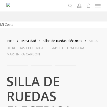
Menu
Skip
to
search
account
main
content
Close
Mi Cesta
Cart
Inicio
Movilidad
Sillas de ruedas eléctricas
SILLA
DE RUEDAS ELECTRICA PLEGABLE ULTRALIGERA
MARTINIKA CARBON
SILLA DE
RUEDAS