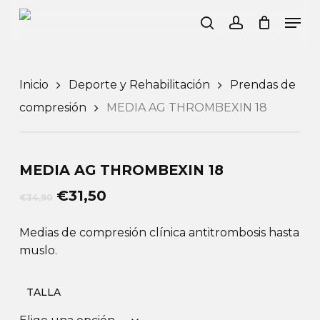
Skip
Men
to
search
account
Mi Cesta
Close
Cart
main
content
Inicio
Deporte y Rehabilitación
Prendas de
compresión
MEDIA AG THROMBEXIN 18
MEDIA AG THROMBEXIN 18
El
El
€
31,50
€
34,90
precio
precio
original
actual
Medias de compresión clínica antitrombosis hasta
era:
es:
muslo.
€34,90.
€31,50.
TALLA