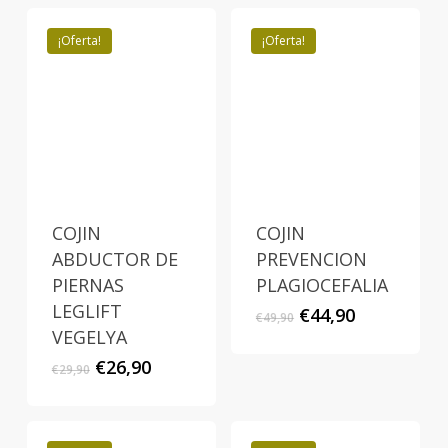
¡Oferta!
¡Oferta!
COJIN
COJIN
ABDUCTOR DE
PREVENCION
PIERNAS
PLAGIOCEFALIA
LEGLIFT
El
El
€
44,90
€
49,90
precio
precio
VEGELYA
original
actual
El
El
€
26,90
€
29,90
era:
es:
precio
precio
€49,90.
€44,90.
original
actual
era:
es: