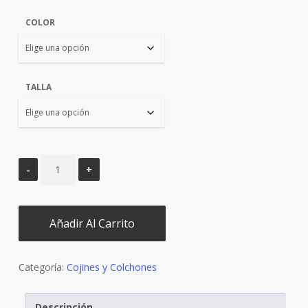
original
actual
COLOR
era:
es:
€14,90.
€13,50.
TALLA
Añadir Al Carrito
Categoría:
Cojines y Colchones
Descripción