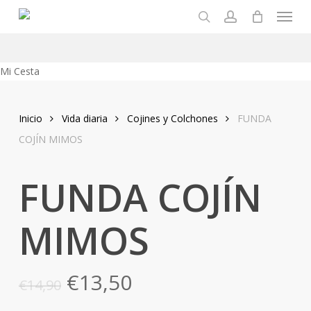
Menu
Skip
to
search
account
main
content
Close
Mi Cesta
Cart
Inicio
Vida diaria
Cojines y Colchones
FUNDA
COJÍN MIMOS
FUNDA COJÍN
MIMOS
El
El
€
13,50
€
14,90
precio
precio