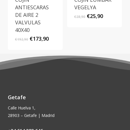
ANTIESCARAS
VEGELYA
DE AIRE 2
El
El
€
25,90
€
28,90
precio
precio
VALVULAS
original
actual
40X40
era:
es:
El
El
€
173,90
€
192,90
€28,90.
€25,90.
precio
precio
original
actual
era:
es:
€192,90.
€173,90.
Getafe
Calle Huelva 1,
28903 – Getafe | Madrid