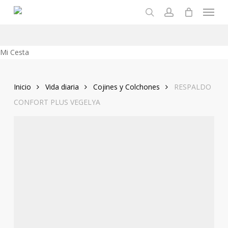
Menu
Skip
to
search
account
main
content
Close
Mi Cesta
Cart
Inicio
Vida diaria
Cojines y Colchones
RESPALDO
CONFORT PLUS VEGELYA