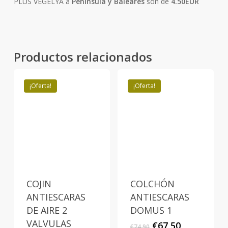
PLUS VEGELYA a
Peninsula y Baleares
son de
4.50EUR
Productos relacionados
¡Oferta!
¡Oferta!
COJIN
COLCHÓN
ANTIESCARAS
ANTIESCARAS
DE AIRE 2
DOMUS 1
VALVULAS
El
El
€
67,50
€
74,90