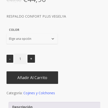
€
49,90
precio
precio
original
actual
RESPALDO CONFORT PLUS VEGELYA
era:
es:
€49,90.
€44,90.
COLOR
Añadir Al Carrito
Categoría:
Cojines y Colchones
Descripción