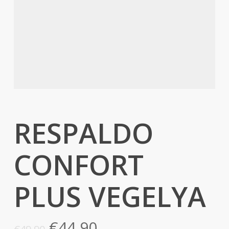
RESPALDO
CONFORT
PLUS VEGELYA
El
El
€
44,90