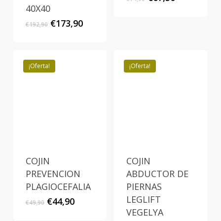
precio
precio
40X40
original
actual
El
El
€
173,90
€
192,90
era:
es:
precio
precio
€74,90.
€67,50.
original
actual
era:
es:
€192,90.
€173,90.
¡Oferta!
¡Oferta!
COJIN
COJIN
PREVENCION
ABDUCTOR DE
PLAGIOCEFALIA
PIERNAS
LEGLIFT
El
El
€
44,90
€
49,90
precio
precio
VEGELYA