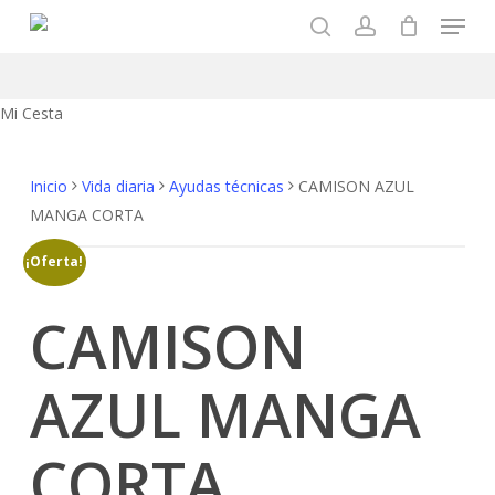
Menu
Skip
to
search
account
main
content
Close
Mi Cesta
Cart
Inicio
Vida diaria
Ayudas técnicas
CAMISON AZUL
MANGA CORTA
¡Oferta!
CAMISON
AZUL MANGA
CORTA