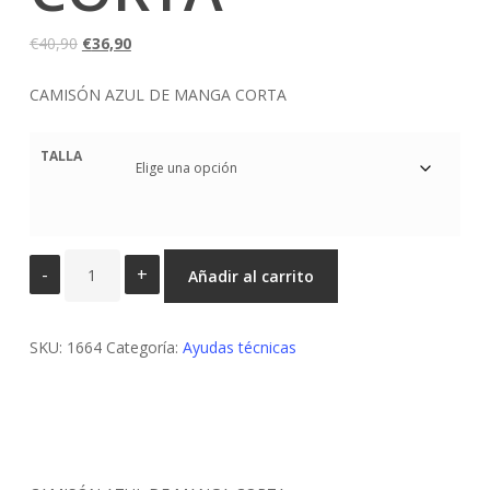
El
El
€
40,90
€
36,90
precio
precio
CAMISÓN AZUL DE MANGA CORTA
original
actual
era:
es:
€40,90.
€36,90.
TALLA
CAMISON
Añadir al carrito
AZUL
MANGA
SKU:
CORTA
1664
Categoría:
Ayudas técnicas
cantidad