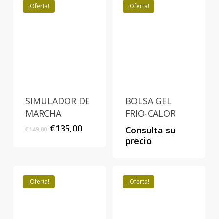
€19,90.
€17,90.
€13,90.
€12,50.
¡Oferta!
¡Oferta!
SIMULADOR DE
BOLSA GEL
MARCHA
FRIO-CALOR
El
El
€
135,00
Consulta su
€
149,00
precio
precio
precio
original
actual
era:
es:
€149,00.
€135,00.
¡Oferta!
¡Oferta!