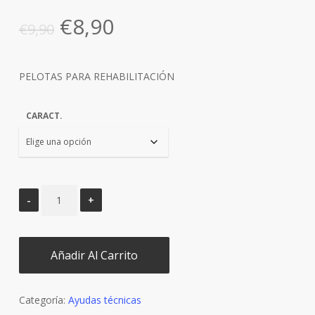
El
El
€
8,90
€
9,90
precio
precio
original
actual
PELOTAS PARA REHABILITACIÓN
era:
es:
€9,90.
€8,90.
CARACT.
Añadir Al Carrito
Categoría:
Ayudas técnicas