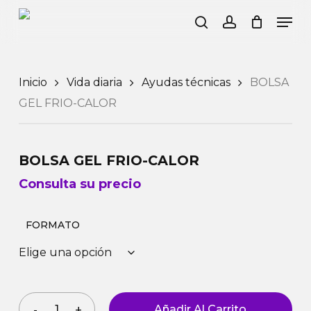
Skip
Men
to
search
account
Mi Cesta
Close
Cart
main
content
Inicio
Vida diaria
Ayudas técnicas
BOLSA
GEL FRIO-CALOR
BOLSA GEL FRIO-CALOR
Consulta su precio
FORMATO
Añadir Al Carrito