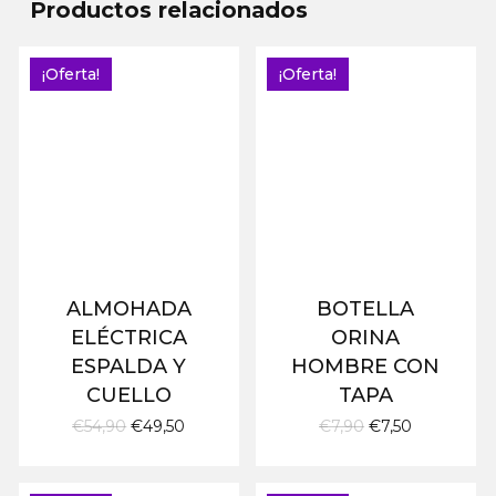
Productos relacionados
¡Oferta!
¡Oferta!
ALMOHADA
BOTELLA
ELÉCTRICA
ORINA
ESPALDA Y
HOMBRE CON
CUELLO
TAPA
El
El
El
El
€
54,90
€
49,50
€
7,90
€
7,50
precio
precio
precio
precio
original
actual
original
actual
era:
es:
era:
es: