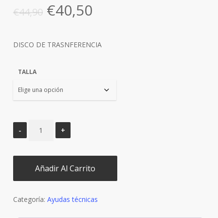
El
El
€
40,50
€
44,90
precio
precio
original
actual
DISCO DE TRASNFERENCIA
era:
es:
€44,90.
€40,50.
TALLA
Añadir Al Carrito
Categoría:
Ayudas técnicas