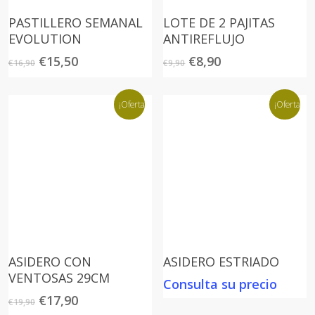
PASTILLERO SEMANAL
LOTE DE 2 PAJITAS
EVOLUTION
ANTIREFLUJO
El
El
El
El
€
15,50
€
8,90
€
16,90
€
9,90
precio
precio
precio
precio
original
actual
original
actual
era:
es:
¡Oferta!
era:
es:
¡Oferta!
€16,90.
€15,50.
€9,90.
€8,90.
ASIDERO CON
ASIDERO ESTRIADO
VENTOSAS 29CM
Consulta su precio
El
El
€
17,90
€
19,90