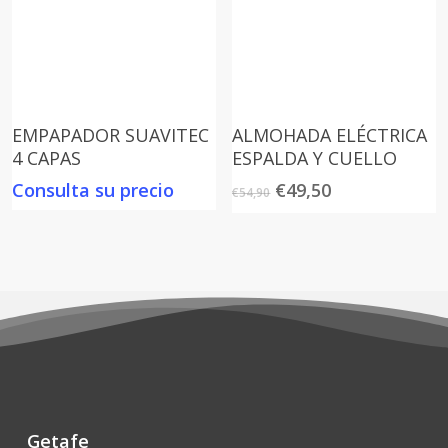
EMPAPADOR SUAVITEC
ALMOHADA ELÉCTRICA
4 CAPAS
ESPALDA Y CUELLO
El
El
Consulta su precio
€
49,50
€
54,90
precio
precio
original
actual
era:
es:
€54,90.
€49,50.
Getafe