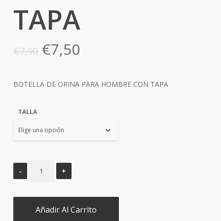
TAPA
El
El
€
7,50
€
7,90
precio
precio
original
actual
BOTELLA DE ORINA PARA HOMBRE CON TAPA
era:
es:
€7,90.
€7,50.
TALLA
Añadir Al Carrito