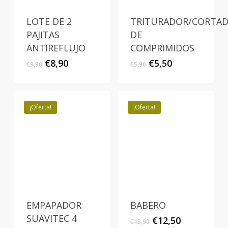
LOTE DE 2
TRITURADOR/CORTA
PAJITAS
DE
ANTIREFLUJO
COMPRIMIDOS
El
El
El
El
€
8,90
€
5,50
€
9,90
€
5,90
precio
precio
precio
precio
original
actual
original
actual
era:
es:
era:
es:
€9,90.
€8,90.
€5,90.
€5,50.
¡Oferta!
¡Oferta!
EMPAPADOR
BABERO
SUAVITEC 4
El
El
€
12,50
€
13,90