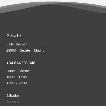
era:
es:
era:
es:
€9,90.
€8,90.
€14,90.
€13,50.
Getafe
Calle Huelva 1,
28903 – Getafe | Madrid
+34 614 383 646
Lunes a Viernes
10:00 – 14:00
17:00 – 20:30
Sábados
Cerrado