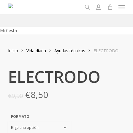
Menu
Skip
to
search
account
main
content
Close
Mi Cesta
Cart
Inicio
Vida diaria
Ayudas técnicas
ELECTRODO
ELECTRODO
El
El
€
8,50
€
9,90
precio
precio
original
actual
FORMATO
era:
es:
€9,90.
€8,50.