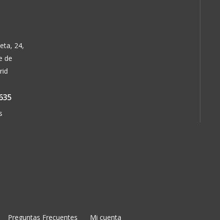
eta, 24,
e de
rid
635
s
Preguntas Frecuentes
Mi cuenta