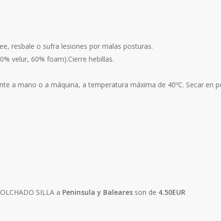
e, resbale o sufra lesiones por malas posturas.
% velur, 60% foam).Cierre hebillas.
 a mano o a máquina, a temperatura máxima de 40ºC. Secar en posic
ACOLCHADO SILLA a
Peninsula y Baleares
son de
4.50EUR