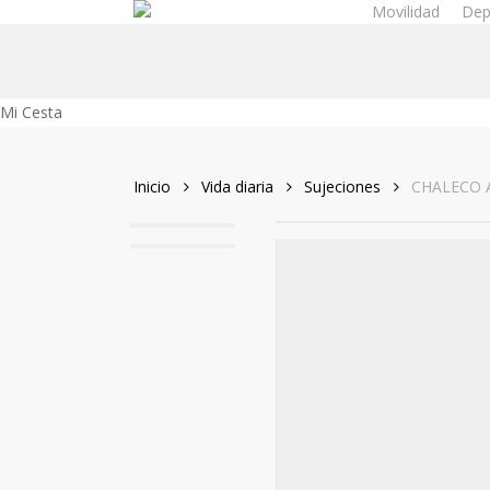
Movilidad
Dep
Skip
to
main
content
Close
Mi Cesta
Cart
Inicio
Vida diaria
Sujeciones
CHALECO 