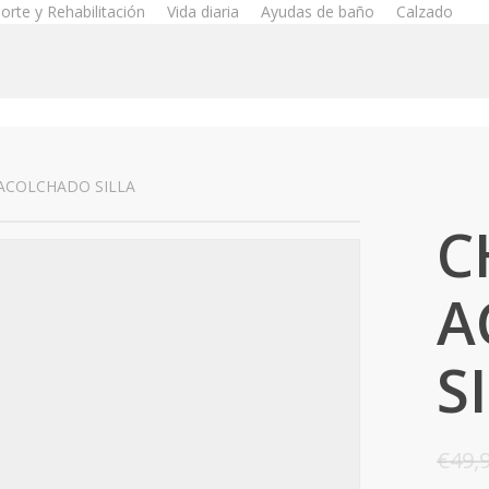
orte y Rehabilitación
Vida diaria
Ayudas de baño
Calzado
ACOLCHADO SILLA
C
A
S
€
49,