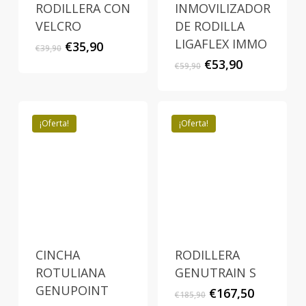
RODILLERA CON
INMOVILIZADOR
VELCRO
DE RODILLA
LIGAFLEX IMMO
El
El
€
35,90
€
39,90
precio
precio
El
El
€
53,90
€
59,90
original
actual
precio
precio
era:
es:
original
actual
€39,90.
€35,90.
era:
es:
€59,90.
€53,90.
¡Oferta!
¡Oferta!
CINCHA
RODILLERA
ROTULIANA
GENUTRAIN S
GENUPOINT
El
El
€
167,50
€
185,90