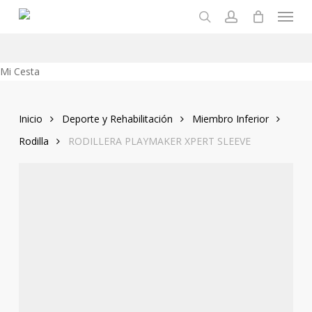
Menu
Skip
to
search
account
main
content
Close
Mi Cesta
Cart
Inicio
Deporte y Rehabilitación
Miembro Inferior
Rodilla
RODILLERA PLAYMAKER XPERT SLEEVE