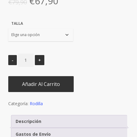
El
El
€
67,90
€
79,90
precio
precio
original
actual
TALLA
era:
es:
€79,90.
€67,90.
Añadir Al Carrito
Categoría:
Rodilla
Descripción
Gastos de Envío