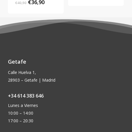
precio
precio
El
El
€
36,90
€
40,90
original
actual
precio
precio
era:
es:
original
actual
€185,90.
€167,50.
era:
es:
€40,90.
€36,90.
Getafe
Calle Huelva 1,
28903 – Getafe | Madrid
+34 614 383 646
Lunes a Viernes
10:00 – 14:00
17:00 – 20:30