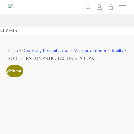
Menu
Skip
to
search
account
main
content
Close
Mi Cesta
Cart
Inicio
Deporte y Rehabilitación
Miembro Inferior
Rodilla
RODILLERA CON ARTICULACION STABILAX
¡Oferta!