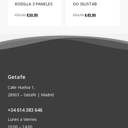
variantes.
variantes.
RODILLA 3 PANELES
GO SILISTAB
Las
Las
El
El
El
El
€
59,90
€
50,90
€
50,90
€
45,90
opciones
opciones
precio
precio
precio
precio
se
se
original
actual
original
actual
pueden
pueden
era:
es:
era:
es:
elegir
elegir
€59,90.
€50,90.
€50,90.
€45,90.
en
en
la
la
página
página
de
de
producto
producto
Getafe
Calle Huelva 1,
28903 – Getafe | Madrid
+34 614 383 646
Lunes a Viernes
10:00 – 14:00