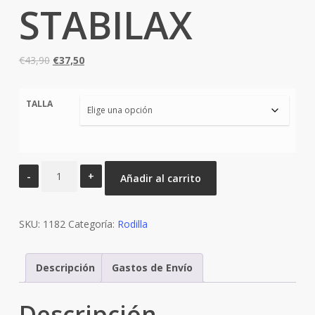
STABILAX
El
El
€
43,90
€
37,50
precio
precio
original
actual
TALLA
era:
es:
€43,90.
€37,50.
RODILLERA
Añadir al carrito
CON
ARTICULACION
SKU:
STABILAX
1182
Categoría:
Rodilla
cantidad
Descripción
Gastos de Envío
Descripción