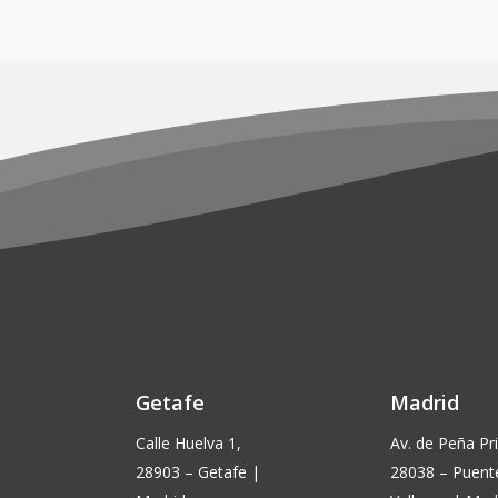
era:
es:
elegir
€24,90.
€22,50.
en
la
página
de
producto
Getafe
Madrid
Calle Huelva 1,
Av. de Peña Pri
28903 – Getafe |
28038 – Puent