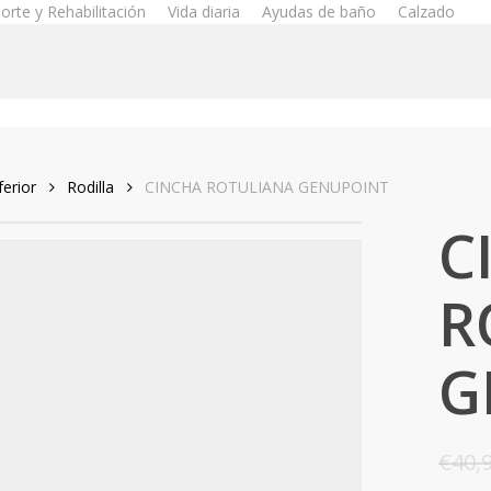
orte y Rehabilitación
Vida diaria
Ayudas de baño
Calzado
erior
Rodilla
CINCHA ROTULIANA GENUPOINT
C
R
G
€
40,