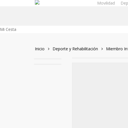
Movilidad
Dep
Skip
to
main
content
Close
Mi Cesta
Cart
Inicio
Deporte y Rehabilitación
Miembro Inf