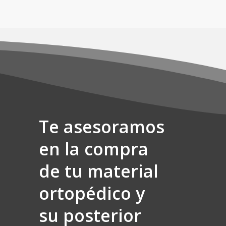
€32,90.
€29,90.
elegir
en
la
página
de
producto
Te asesoramos
en la compra
de tu material
ortopédico y
su posterior