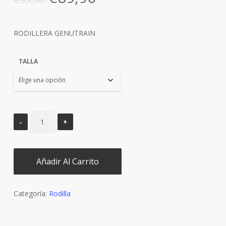
precio
precio
original
actual
RODILLERA GENUTRAIN
era:
es:
€99,90.
€89,90.
TALLA
Añadir Al Carrito
Categoría:
Rodilla