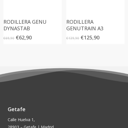
RODILLERA GENU
RODILLERA
DYNASTAB
GENUTRAIN A3
El
El
El
El
€
62,90
€
125,90
€
69,90
€
139,90
precio
precio
precio
precio
original
actual
original
actual
era:
es:
era:
es:
€69,90.
€62,90.
€139,90.
€125,90.
Getafe
Calle Huelva 1,
28903 – Getafe | Madrid