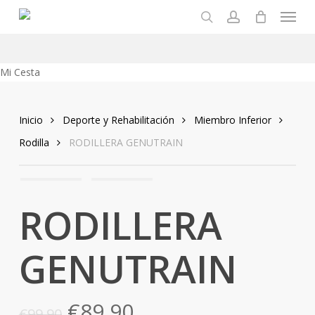
Menu
Skip
to
search
account
main
content
Close
Mi Cesta
Cart
Inicio
Deporte y Rehabilitación
Miembro Inferior
Rodilla
RODILLERA GENUTRAIN
RODILLERA
GENUTRAIN
El
El
€
89,90
€
99,90