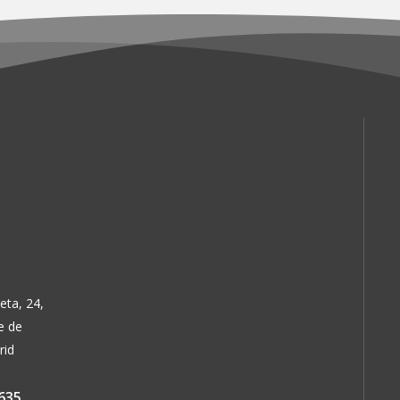
página
página
de
de
producto
producto
eta, 24,
e de
rid
635