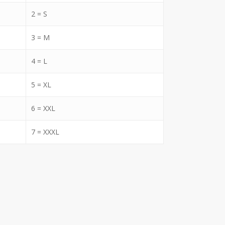
2 = S
3 = M
4 = L
5 = XL
6 = XXL
7 = XXXL