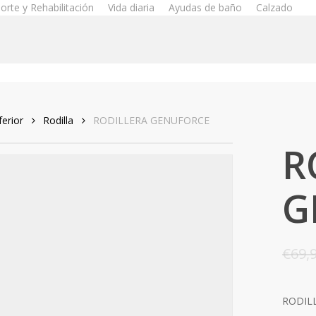
orte y Rehabilitación
Vida diaria
Ayudas de baño
Calzado
erior
Rodilla
RODILLERA GENUFORCE
R
G
€
69,
RODIL