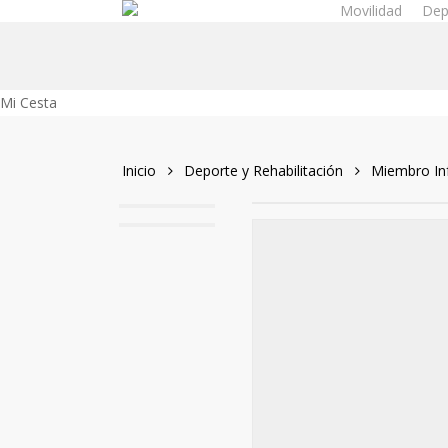
Movilidad
Dep
Skip
to
main
content
Close
Mi Cesta
Cart
Inicio
Deporte y Rehabilitación
Miembro Inf