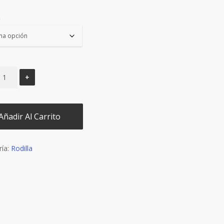
€69,90.
€59,50.
Añadir Al Carrito
ría:
Rodilla