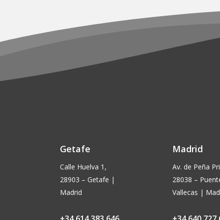
página
de
producto
Getafe
Madrid
Calle Huelva 1,
Av. de Peña Pri
28903 – Getafe |
28038 – Puent
Madrid
Vallecas | Mad
+34 614 383 646
+34 640 727 