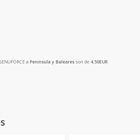
A GENUFORCE a
Peninsula y Baleares
son de
4.50EUR
os