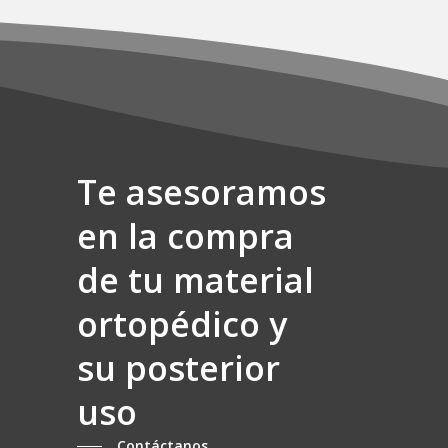
página
de
producto
Te asesoramos
en la compra
de tu material
ortopédico y
su posterior
uso
Contáctanos