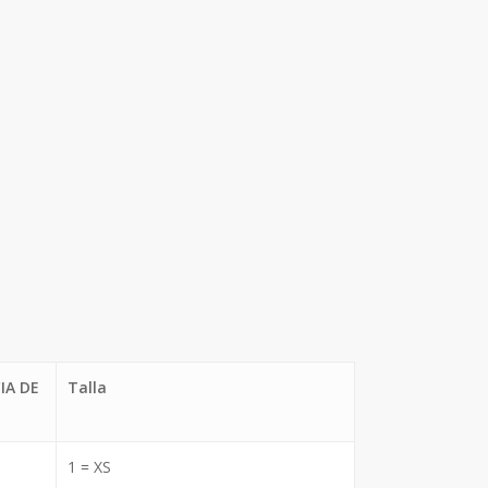
IA DE
Talla
1 = XS