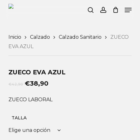
Mi Cesta
Close
Skip
Men
Cart
to
search
account
main
content
Inicio
Calzado
Calzado Sanitario
ZUECO
EVA AZUL
ZUECO EVA AZUL
El
El
€
38,90
€
42,90
precio
precio
original
actual
ZUECO LABORAL
era:
es:
€42,90.
€38,90.
TALLA