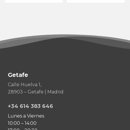
original
actual
original
actual
era:
es:
era:
es:
€42,90.
€38,90.
€42,90.
€38,90.
Getafe
Calle Huelva 1,
28903 – Getafe | Madrid
+34 614 383 646
Lunes a Viernes
10:00 – 14:00