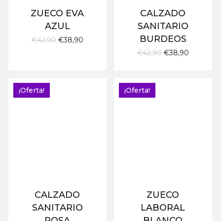
ZUECO EVA
CALZADO
AZUL
SANITARIO
BURDEOS
El
El
€
42,90
€
38,90
precio
precio
El
El
€
42,90
€
38,90
original
actual
precio
precio
era:
es:
original
actual
€42,90.
€38,90.
era:
es:
€42,90.
€38,90.
¡Oferta!
¡Oferta!
CALZADO
ZUECO
SANITARIO
LABORAL
ROSA
BLANCO