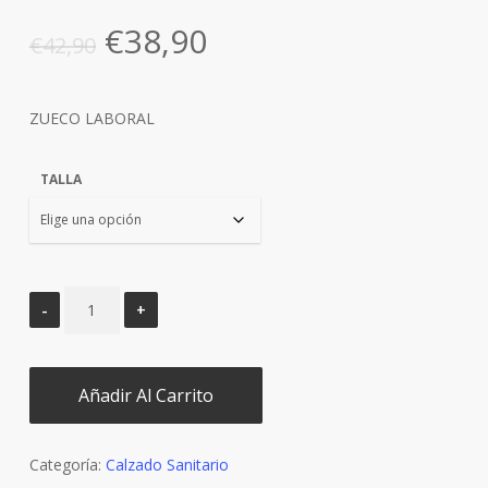
El
El
€
38,90
€
42,90
precio
precio
original
actual
ZUECO LABORAL
era:
es:
€42,90.
€38,90.
TALLA
Añadir Al Carrito
Categoría:
Calzado Sanitario