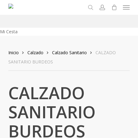
Menu
Skip
to
search
account
main
content
Close
Mi Cesta
Cart
Inicio
Calzado
Calzado Sanitario
CALZADO
SANITARIO BURDEOS
CALZADO
SANITARIO
BURDEOS