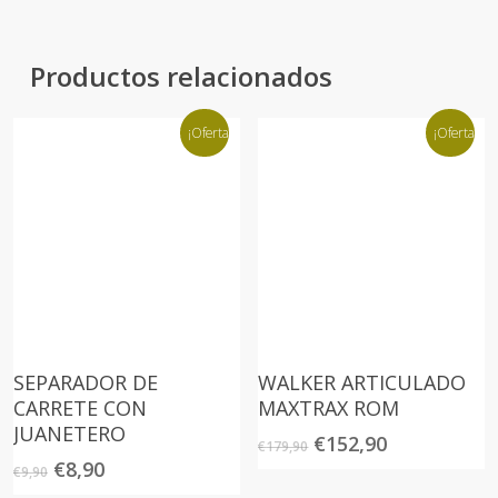
Productos relacionados
¡Oferta!
¡Oferta!
SEPARADOR DE
WALKER ARTICULADO
CARRETE CON
MAXTRAX ROM
JUANETERO
El
El
€
152,90
€
179,90
precio
precio
El
El
€
8,90
€
9,90
original
actual
precio
precio