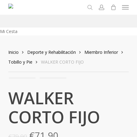
Menu
Skip
to
search
account
main
content
Close
Mi Cesta
Cart
Inicio
Deporte y Rehabilitación
Miembro Inferior
Tobillo y Pie
WALKER CORTO FIJO
WALKER
CORTO FIJO
El
El
€
71,90
€
79,90