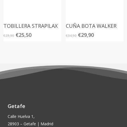
TOBILLERA STRAPILAX
CUÑA BOTA WALKER
El
El
El
El
€
25,50
€
29,90
€
29,90
€
34,90
precio
precio
precio
precio
original
actual
original
actual
era:
es:
era:
es:
€29,90.
€25,50.
€34,90.
€29,90.
Getafe
Calle Huelva 1,
28903 – Getafe | Madrid