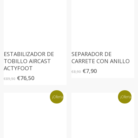
ESTABILIZADOR DE
SEPARADOR DE
TOBILLO AIRCAST
CARRETE CON ANILLO
ACTYFOOT
El
El
€
7,90
€
8,90
precio
precio
El
El
€
76,50
€
89,90
original
actual
precio
precio
era:
es:
original
actual
€8,90.
€7,90.
era:
es:
¡Oferta!
¡Oferta!
€89,90.
€76,50.