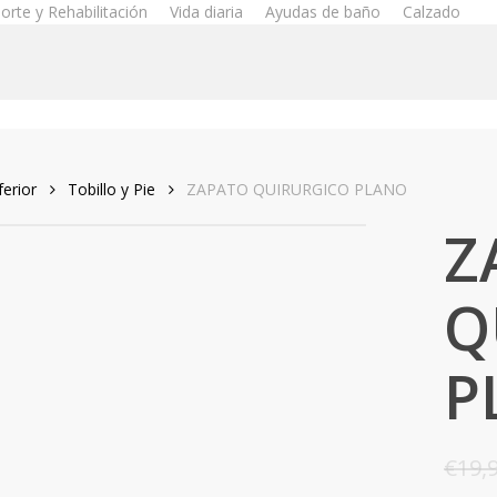
orte y Rehabilitación
Vida diaria
Ayudas de baño
Calzado
erior
Tobillo y Pie
ZAPATO QUIRURGICO PLANO
Z
Q
P
€
19,