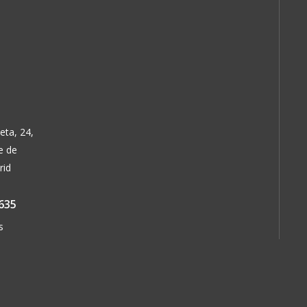
eta, 24,
e de
rid
635
s