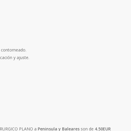
n contorneado.
ocación y ajuste.
QUIRURGICO PLANO a
Peninsula y Baleares
son de
4.50EUR