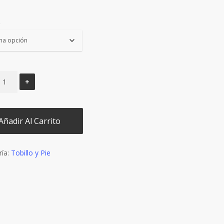
original
actual
era:
es:
€19,90.
€16,90.
Añadir Al Carrito
ría:
Tobillo y Pie