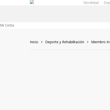
Movilidad
Dep
Skip
to
main
content
Close
Mi Cesta
Cart
Inicio
Deporte y Rehabilitación
Miembro Inf