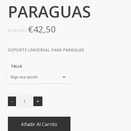
PARAGUAS
El
El
€
42,50
€
46,90
precio
precio
original
actual
SOPORTE UNIVERSAL PARA PARAGUAS
era:
es:
€46,90.
€42,50.
TALLA
Añadir Al Carrito