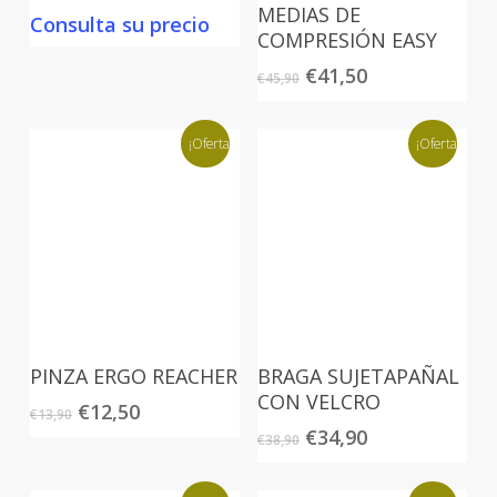
MEDIAS DE
Consulta su precio
COMPRESIÓN EASY
El
El
€
41,50
€
45,90
precio
precio
original
actual
¡Oferta!
era:
es:
¡Oferta!
€45,90.
€41,50.
PINZA ERGO REACHER
BRAGA SUJETAPAÑAL
CON VELCRO
El
El
€
12,50
€
13,90
precio
precio
El
El
€
34,90
€
38,90
original
actual
precio
precio
era:
es:
original
actual