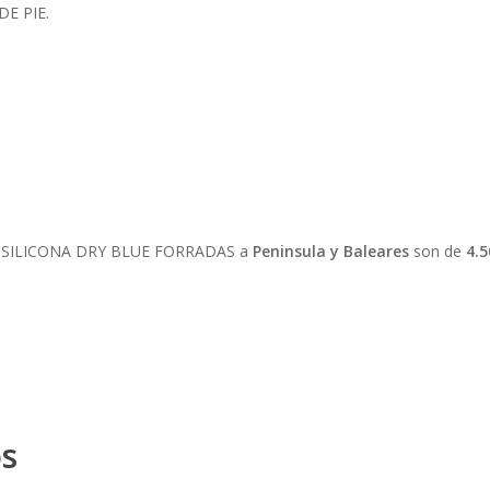
E PIE.
AS SILICONA DRY BLUE FORRADAS a
Peninsula y Baleares
son de
4.
os