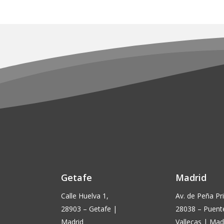
era:
es:
€16,90.
€15,50.
en
la
página
de
producto
Getafe
Madrid
Calle Huelva 1,
Av. de Peña Pri
28903 – Getafe |
28038 – Puent
Madrid
Vallecas | Mad