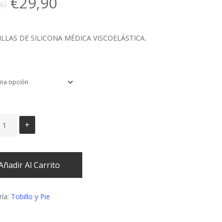
El
El
€
29,90
90
precio
precio
original
actual
LLAS DE SILICONA MÉDICA VISCOELÁSTICA.
era:
es:
€32,90.
€29,90.
Añadir Al Carrito
ría:
Tobillo y Pie