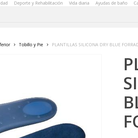
idad
Deporte y Rehabilitación
Vida diaria
Ayudas de baño
C
erior
Tobillo y Pie
PLANTILLAS SILICONA DRY BLUE FORRA
P
S
B
F