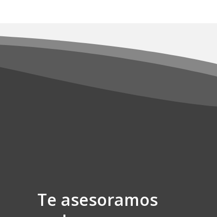
la
página
de
producto
Te asesoramos