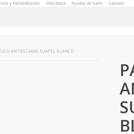
orte y Rehabilitación
Vida diaria
Ayudas de baño
Calzado
TUCO ANTIESCARAS SUAPEL BLANCO
P
A
S
B