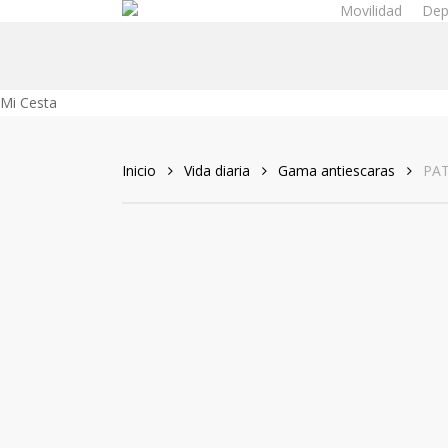
Movilidad
Dep
Skip
to
main
content
Close
Mi Cesta
Cart
Inicio
Vida diaria
Gama antiescaras
PA