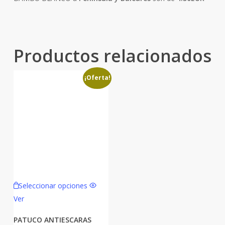
Productos relacionados
¡Oferta!
Este
Seleccionar opciones
producto
Ver
tiene
múltiples
PATUCO ANTIESCARAS