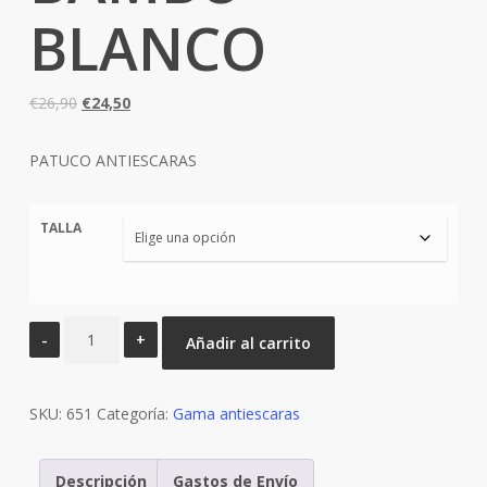
BLANCO
El
El
€
26,90
€
24,50
precio
precio
original
actual
PATUCO ANTIESCARAS
era:
es:
€26,90.
€24,50.
TALLA
PATUCO
Añadir al carrito
ANTIESCARAS
BAMBÚ
SKU:
BLANCO
651
Categoría:
Gama antiescaras
cantidad
Descripción
Gastos de Envío