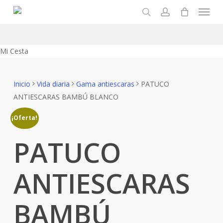
Menu
Skip
to
search
account
main
content
Close
Mi Cesta
Cart
Inicio
Vida diaria
Gama antiescaras
PATUCO
ANTIESCARAS BAMBÚ BLANCO
¡Oferta!
PATUCO
ANTIESCARAS
BAMBÚ