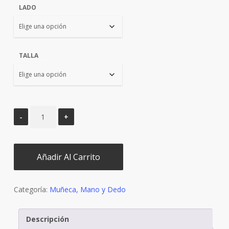
LADO
era:
es:
€29,90.
€25,50.
TALLA
Añadir Al Carrito
Categoría:
Muñeca, Mano y Dedo
Descripción