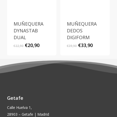
MUÑEQUERA
MUÑEQUERA
DYNASTAB
DEDOS
DUAL
DIGIFORM
El
El
El
El
€
20,90
€
33,90
€
22,90
€
39,90
precio
precio
precio
precio
original
actual
original
actual
era:
es:
era:
es:
€22,90.
€20,90.
€39,90.
€33,90.
Getafe
Calle Huelva 1,
28903 – Getafe | Madrid