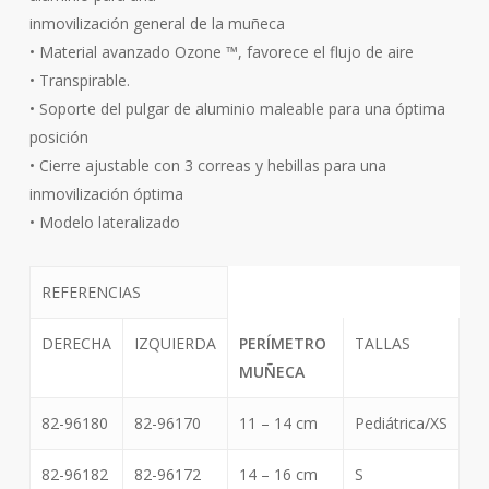
inmovilización general de la muñeca
• Material avanzado Ozone ™, favorece el flujo de aire
• Transpirable.
• Soporte del pulgar de aluminio maleable para una óptima
posición
• Cierre ajustable con 3 correas y hebillas para una
inmovilización óptima
• Modelo lateralizado
REFERENCIAS
DERECHA
IZQUIERDA
PERÍMETRO
TALLAS
MUÑECA
82-96180
82-96170
11 – 14 cm
Pediátrica/XS
82-96182
82-96172
14 – 16 cm
S