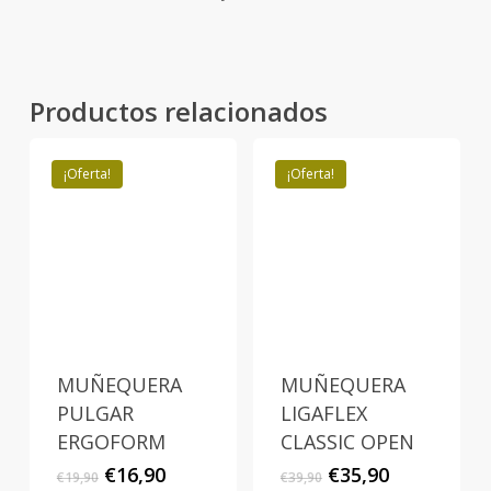
Productos relacionados
¡Oferta!
¡Oferta!
MUÑEQUERA
MUÑEQUERA
PULGAR
LIGAFLEX
ERGOFORM
CLASSIC OPEN
El
El
El
El
€
16,90
€
35,90
€
19,90
€
39,90