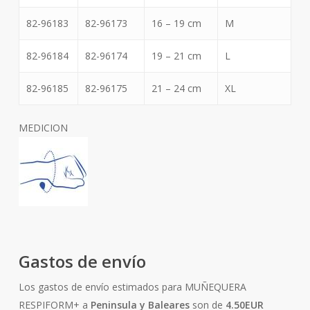
82-96183
82-96173
16 – 19 cm
M
82-96184
82-96174
19 – 21 cm
L
82-96185
82-96175
21 – 24 cm
XL
MEDICION
Gastos de envío
Los gastos de envío estimados para MUÑEQUERA
RESPIFORM+ a
Peninsula y Baleares
son de
4.50EUR