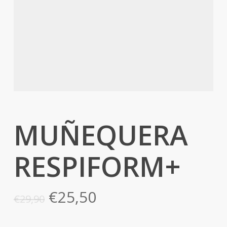
MUÑEQUERA
RESPIFORM+
El
El
€
25,50
€
29,90
precio
precio
original
actual