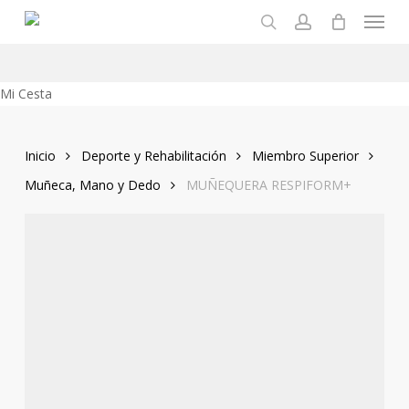
Menu
Skip
to
search
account
main
content
Close
Mi Cesta
Cart
Inicio
Deporte y Rehabilitación
Miembro Superior
Muñeca, Mano y Dedo
MUÑEQUERA RESPIFORM+