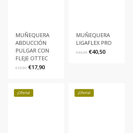
MUÑEQUERA
MUÑEQUERA
ABDUCCIÓN
LIGAFLEX PRO
PULGAR CON
El
El
€
40,50
€
44,90
precio
precio
FLEJE OTTEC
original
actual
El
El
€
17,90
€
19,90
era:
es:
precio
precio
€44,90.
€40,50.
original
actual
era:
es:
€19,90.
€17,90.
¡Oferta!
¡Oferta!