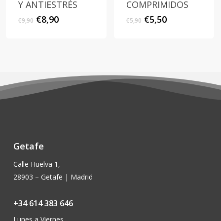
Y ANTIESTRÉS
COMPRIMIDOS
El
El
El
El
€
8,90
€
5,50
€
9,90
€
5,90
precio
precio
precio
precio
original
actual
original
actual
era:
es:
era:
es:
€9,90.
€8,90.
€5,90.
€5,50.
Getafe
Calle Huelva 1,
28903 – Getafe | Madrid
+34 614 383 646
Lunes a Viernes