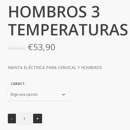
HOMBROS 3
TEMPERATURAS
El
El
€
53,90
€
59,90
precio
precio
original
actual
MANTA ELÉCTRICA PARA CERVICAL Y HOMBROS
era:
es:
€59,90.
€53,90.
CARACT.