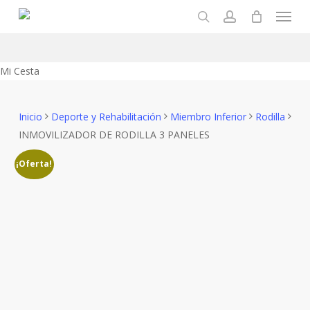
Menu
Skip
to
search
account
main
content
Close
Mi Cesta
Cart
Inicio
Deporte y Rehabilitación
Miembro Inferior
Rodilla
INMOVILIZADOR DE RODILLA 3 PANELES
¡Oferta!