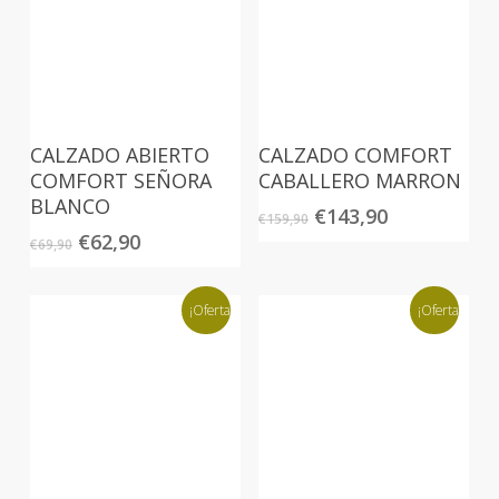
CALZADO ABIERTO
CALZADO COMFORT
COMFORT SEÑORA
CABALLERO MARRON
BLANCO
El
El
€
143,90
€
159,90
precio
precio
El
El
€
62,90
€
69,90
original
actual
precio
precio
era:
es:
original
actual
€159,90.
€143,90.
era:
es:
¡Oferta!
¡Oferta!
€69,90.
€62,90.