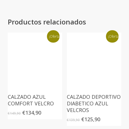
Productos relacionados
¡Oferta!
¡Oferta!
CALZADO AZUL
CALZADO DEPORTIVO
COMFORT VELCRO
DIABETICO AZUL
VELCROS
El
El
€
134,90
€
149,90
precio
precio
El
El
€
125,90
€
139,90
original
actual
precio
precio