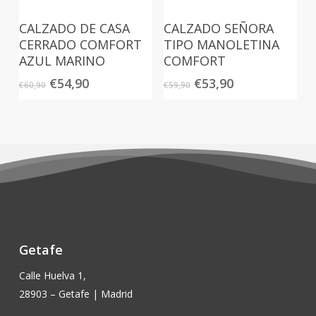
CALZADO DE CASA
CALZADO SEÑORA
CERRADO COMFORT
TIPO MANOLETINA
AZUL MARINO
COMFORT
El
El
El
El
€
54,90
€
53,90
€
60,90
€
59,90
precio
precio
precio
precio
original
actual
original
actual
era:
es:
era:
es:
€60,90.
€54,90.
€59,90.
€53,90.
Getafe
Calle Huelva 1,
28903 – Getafe | Madrid