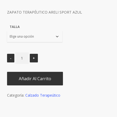
precio
precio
original
actual
ZAPATO TERAPÉUTICO ARELI SPORT AZUL
era:
es:
€129,90.
€116,90.
TALLA
Añadir Al Carrito
Categoría:
Calzado Terapeútico