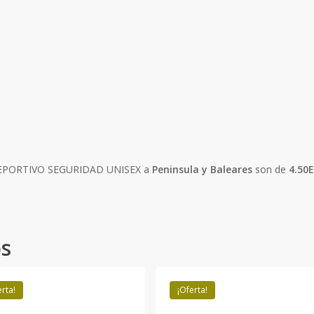
 DEPORTIVO SEGURIDAD UNISEX a
Peninsula y Baleares
son de
4.50
os
erta!
¡Oferta!