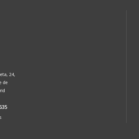
de
de
producto
producto
eta, 24,
e de
rid
635
s