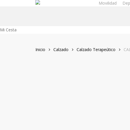
Movilidad
Dep
Skip
to
main
content
Close
Mi Cesta
Cart
Inicio
Calzado
Calzado Terapeútico
CA