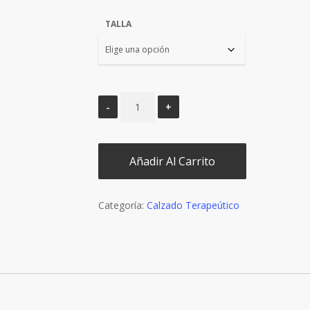
€119,90.
€107,90
TALLA
Añadir Al Carrito
Categoría:
Calzado Terapeútico