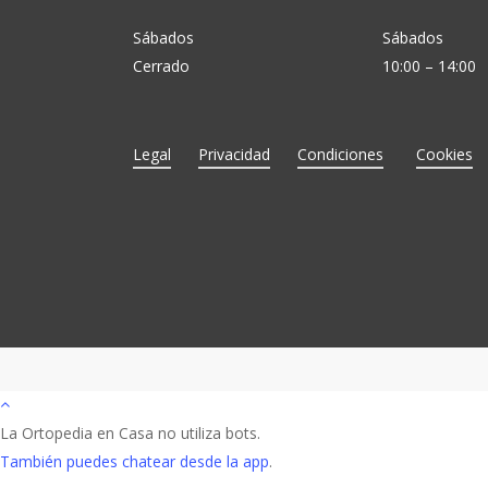
Sábados
Sábados
Cerrado
10:00 – 14:00
Legal
Privacidad
Condiciones
Cookies
La Ortopedia en Casa no utiliza bots.
También puedes chatear desde la app
.