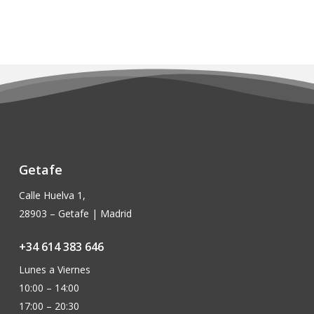
se
se
original
actual
€254,00.
€228,90.
pueden
pueden
era:
es:
elegir
elegir
€255,00.
€229,50.
en
en
la
la
página
página
de
de
producto
producto
Getafe
Calle Huelva 1,
28903 – Getafe | Madrid
+34 614 383 646
Lunes a Viernes
10:00 – 14:00
17:00 – 20:30