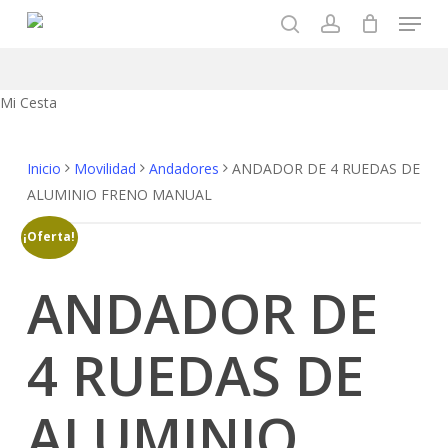
Menu
Skip
to
search
account
main
content
Close
Mi Cesta
Cart
Inicio
Movilidad
Andadores
ANDADOR DE 4 RUEDAS DE
ALUMINIO FRENO MANUAL
¡Oferta!
ANDADOR DE
4 RUEDAS DE
ALUMINIO