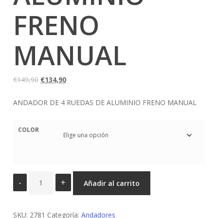
FRENO
MANUAL
El
El
€
149,90
€
134,90
precio
precio
ANDADOR DE 4 RUEDAS DE ALUMINIO FRENO MANUAL
original
actual
era:
es:
€149,90.
€134,90.
COLOR
ANDADOR
Añadir al carrito
DE
4
SKU:
RUEDAS
2781
Categoría:
Andadores