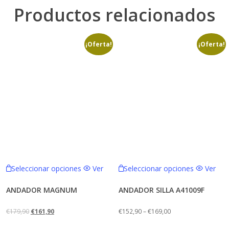
Productos relacionados
¡Oferta!
¡Oferta!
Este
Este
Seleccionar opciones
Ver
Seleccionar opciones
Ver
producto
producto
tiene
tiene
ANDADOR MAGNUM
ANDADOR SILLA A41009F
múltiples
múltiples
El
El
€
179,90
€
161,90
€
152,90
–
€
169,00
variantes.
variantes.
precio
precio
Las
Las