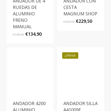
ANDADOR DE 4
ANDADOR CON
RUEDAS DE
CESTA
ALUMINIO
MAGNUM SHOP
FRENO
El
El
€
229,50
€
255,00
precio
precio
MANUAL
original
actual
El
El
€
134,90
€
149,90
era:
es:
precio
precio
€255,00.
€229,50.
original
actual
era:
es:
€149,90.
€134,90.
¡Oferta!
ANDADOR 4200
ANDADOR SILLA
ALUMINIO
A41009F