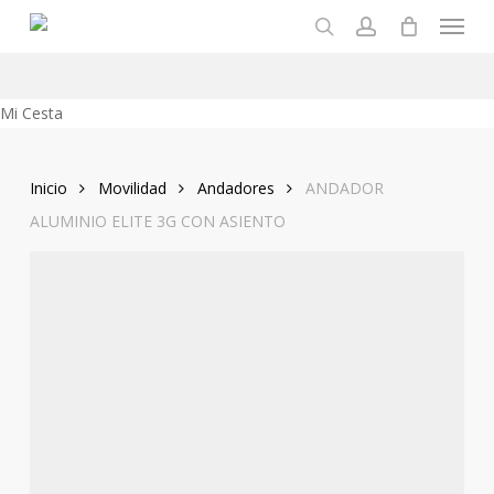
Menu
Skip
to
search
account
main
content
Close
Mi Cesta
Cart
Inicio
Movilidad
Andadores
ANDADOR
ALUMINIO ELITE 3G CON ASIENTO