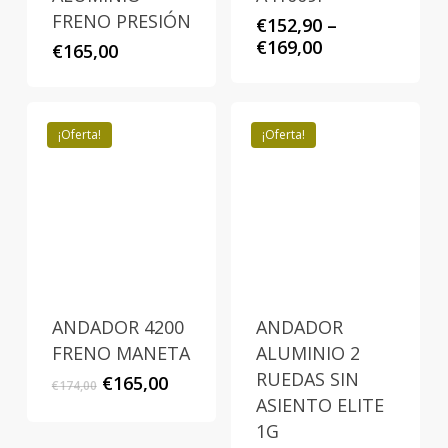
FRENO PRESIÓN
€
152,90
–
€
169,00
€
165,00
¡Oferta!
¡Oferta!
ANDADOR 4200
ANDADOR
FRENO MANETA
ALUMINIO 2
RUEDAS SIN
El
El
€
165,00
€
174,00
precio
precio
ASIENTO ELITE
original
actual
1G
era:
es: