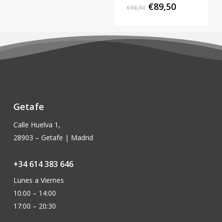
El
El
€
89,50
€
98,90
€174,00.
€165,00.
precio
precio
original
actual
era:
es:
€98,90.
€89,50.
Getafe
Calle Huelva 1,
28903 – Getafe | Madrid
+34 614 383 646
Lunes a Viernes
10:00 – 14:00
17:00 – 20:30