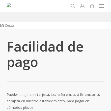
Menu
Skip
to
search
account
main
content
Close
Mi Cesta
Cart
Facilidad de
pago
Puedes pagar con
tarjeta, transferencia,
o
financiar tu
compra
en nuestro establecimiento, para pagar en
cómodos plazos.